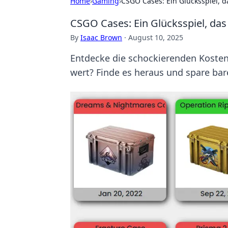
Home
›
Gaming
›
CSGO Cases: Ein Glücksspiel, d
CSGO Cases: Ein Glücksspiel, das
By
Isaac Brown
·
August 10, 2025
Entdecke die schockierenden Kosten 
wert? Finde es heraus und spare bar