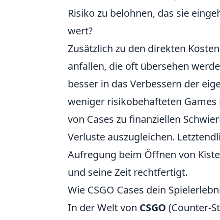
Risiko zu belohnen, das sie eingehe
wert?
Zusätzlich zu den direkten Kosten
anfallen, die oft übersehen werden
besser in das Verbessern der eige
weniger risikobehafteten Games 
von Cases zu finanziellen Schwier
Verluste auszugleichen. Letztendli
Aufregung beim Öffnen von Kiste
und seine Zeit rechtfertigt.
Wie CSGO Cases dein Spielerlebn
In der Welt von
CSGO
(Counter-St