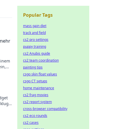
Popular Tags
mass gain diet
track and field
cs2 pro settings
 mehr
puppy training
cs2 Anubis guide
cs2 team coordination
einem
in,
painting tips
csgo skin float values
csgo CT setups
home maintenance
cs2 frag movies
dget
cs2 report system
 klug
cross-browser compatibility
cs2 eco rounds
cs2 cases