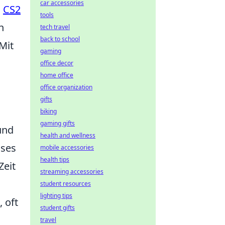
car accessories
n
CS2
tools
n
tech travel
back to school
Mit
gaming
office decor
home office
office organization
gifts
biking
gaming gifts
und
health and wellness
ases
mobile accessories
health tips
Zeit
streaming accessories
student resources
lighting tips
, oft
student gifts
travel