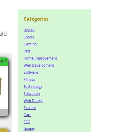
Categories
Health
eld
Sports
Gaming
Pets
Home Improvement
Web Development
Software
Fitness
Technology
Education
Web Design
Finance
Cars
SEO
Beauty