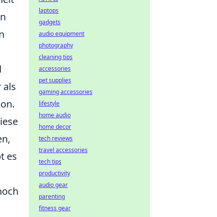
laptops
en
gadgets
en
audio equipment
photography
cleaning tips
d
accessories
pet supplies
 als
gaming accessories
ion.
lifestyle
home audio
iese
home decor
en,
tech reviews
travel accessories
t es
tech tips
productivity
audio gear
 noch
parenting
fitness gear