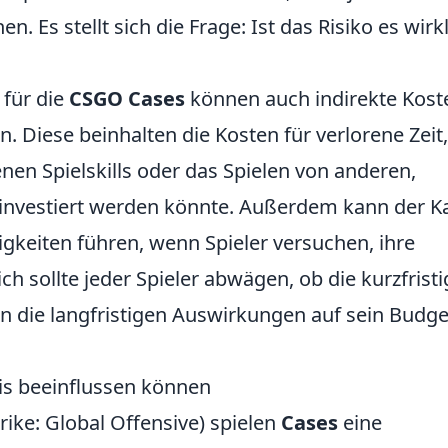
n. Es stellt sich die Frage: Ist das Risiko es wirk
 für die
CSGO Cases
können auch indirekte Kost
. Diese beinhalten die Kosten für verlorene Zeit,
nen Spielskills oder das Spielen von anderen,
investiert werden könnte. Außerdem kann der K
igkeiten führen, wenn Spieler versuchen, ihre
ch sollte jeder Spieler abwägen, ob die kurzfristi
n die langfristigen Auswirkungen auf sein Budge
is beeinflussen können
rike: Global Offensive) spielen
Cases
eine