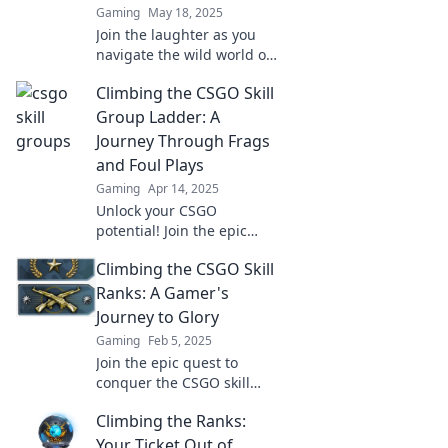
Gaming
May 18, 2025
Join the laughter as you
navigate the wild world of
CSGO skill groups—
Climbing the CSGO Skill
hilarious mishaps, epic
wins, and everything in
Group Ladder: A
between!
Journey Through Frags
and Foul Plays
Gaming
Apr 14, 2025
Unlock your CSGO
potential! Join the epic
journey through skill
Climbing the CSGO Skill
groups filled with frags,
tactics, and thrilling foul
Ranks: A Gamer's
plays. Click to climb!
Journey to Glory
Gaming
Feb 5, 2025
Join the epic quest to
conquer the CSGO skill
ranks! Discover tips, tricks,
Climbing the Ranks:
and strategies to elevate
your game and achieve
Your Ticket Out of