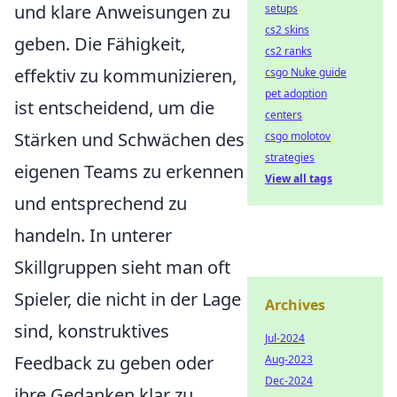
und klare Anweisungen zu
setups
cs2 skins
geben. Die Fähigkeit,
cs2 ranks
effektiv zu kommunizieren,
csgo Nuke guide
pet adoption
ist entscheidend, um die
centers
Stärken und Schwächen des
csgo molotov
strategies
eigenen Teams zu erkennen
View all tags
und entsprechend zu
handeln. In unterer
Skillgruppen sieht man oft
Spieler, die nicht in der Lage
Archives
sind, konstruktives
Jul-2024
Feedback zu geben oder
Aug-2023
Dec-2024
ihre Gedanken klar zu