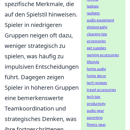
spezifische Merkmale, die
laptops
auf den Spielstil hinweisen.
gadgets
audio equipment
Spieler in niedrigeren
photography
Gruppen neigen oft dazu,
cleaning tips
accessories
weniger strategisch zu
pet supplies
spielen, was häufig zu
gaming accessories
lifestyle
impulsiven Entscheidungen
home audio
führt. Dagegen zeigen
home decor
tech reviews
Spieler in höheren Gruppen
travel accessories
eine bemerkenswerte
tech tips
productivity
Teamkoordination und
audio gear
strategisches Denken, was
parenting
fitness gear
ihre fortgeschrittenen