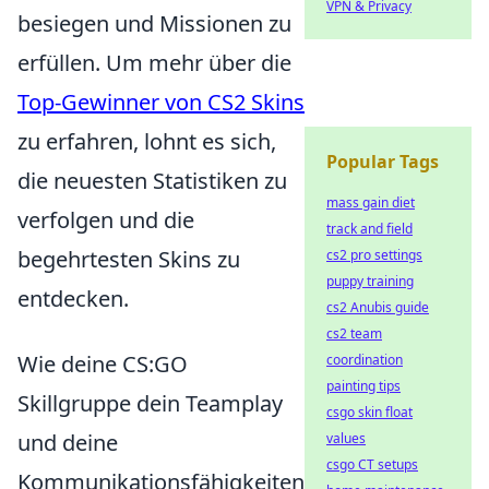
VPN & Privacy
besiegen und Missionen zu
erfüllen. Um mehr über die
Top-Gewinner von CS2 Skins
zu erfahren, lohnt es sich,
Popular Tags
die neuesten Statistiken zu
mass gain diet
verfolgen und die
track and field
begehrtesten Skins zu
cs2 pro settings
puppy training
entdecken.
cs2 Anubis guide
cs2 team
Wie deine CS:GO
coordination
painting tips
Skillgruppe dein Teamplay
csgo skin float
und deine
values
csgo CT setups
Kommunikationsfähigkeiten