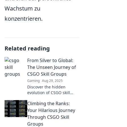
Wachstum zu
konzentrieren.
Related reading
From Silver to Global:
The Unseen Journey of
CSGO Skill Groups
Gaming
Aug 29, 2025
Discover the hidden
evolution of CSGO skill
groups from Silver to
Climbing the Ranks:
Global and unlock the
secrets to mastering the
Your Hilarious Journey
game!
Through CSGO Skill
Groups