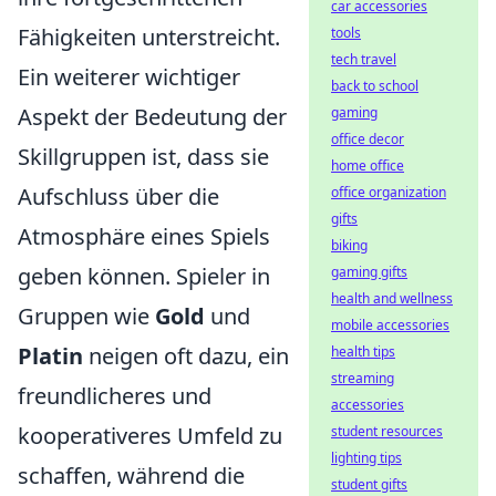
car accessories
Fähigkeiten unterstreicht.
tools
tech travel
Ein weiterer wichtiger
back to school
Aspekt der Bedeutung der
gaming
office decor
Skillgruppen ist, dass sie
home office
Aufschluss über die
office organization
gifts
Atmosphäre eines Spiels
biking
geben können. Spieler in
gaming gifts
health and wellness
Gruppen wie
Gold
und
mobile accessories
Platin
neigen oft dazu, ein
health tips
streaming
freundlicheres und
accessories
kooperativeres Umfeld zu
student resources
lighting tips
schaffen, während die
student gifts