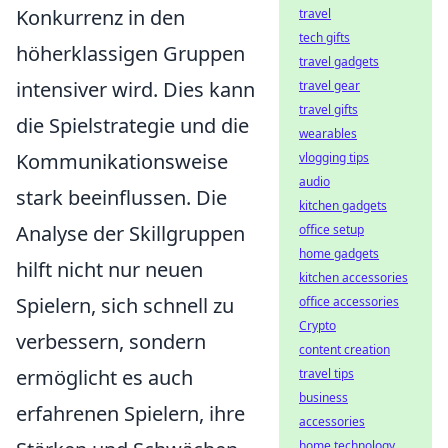
Konkurrenz in den
travel
tech gifts
höherklassigen Gruppen
travel gadgets
intensiver wird. Dies kann
travel gear
travel gifts
die Spielstrategie und die
wearables
Kommunikationsweise
vlogging tips
audio
stark beeinflussen. Die
kitchen gadgets
Analyse der Skillgruppen
office setup
home gadgets
hilft nicht nur neuen
kitchen accessories
Spielern, sich schnell zu
office accessories
Crypto
verbessern, sondern
content creation
ermöglicht es auch
travel tips
business
erfahrenen Spielern, ihre
accessories
home technology