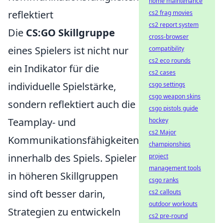
home maintenance
reflektiert
cs2 frag movies
cs2 report system
Die
CS:GO Skillgruppe
cross-browser
eines Spielers ist nicht nur
compatibility
cs2 eco rounds
ein Indikator für die
cs2 cases
individuelle Spielstärke,
csgo settings
csgo weapon skins
sondern reflektiert auch die
csgo pistols guide
Teamplay- und
hockey
cs2 Major
Kommunikationsfähigkeiten
championships
innerhalb des Spiels. Spieler
project
management tools
in höheren Skillgruppen
csgo ranks
sind oft besser darin,
cs2 callouts
outdoor workouts
Strategien zu entwickeln
cs2 pre-round