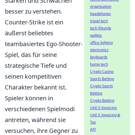
Stärken und Schwächen
organization
besser zu verstehen.
headphones
Counter-Strike ist ein
travel tech
tech lifestyle
äußerst beliebtes
wallets
teambasiertes Ego-Shooter-
office lighting
electronics
Spiel, das für seine
keyboards
strategische Tiefe und
home tech
Crypto Casino
seinen kompetitiven
Sports Betting
Charakter bekannt ist.
Crypto Sports
Betting
Spieler können in
Crypto Betting
verschiedenen Spielmodi
UAE E-Invoicing
UAE E-Invoicing &
antreten, während sie
Tax
versuchen, ihre Gegner zu
API