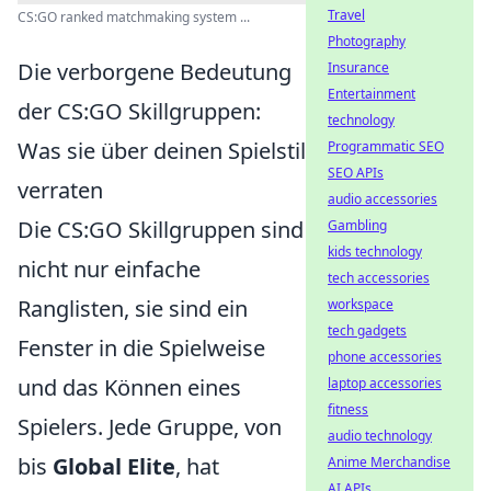
Travel
CS:GO ranked matchmaking system ...
Photography
Die verborgene Bedeutung
Insurance
Entertainment
der CS:GO Skillgruppen:
technology
Was sie über deinen Spielstil
Programmatic SEO
SEO APIs
verraten
audio accessories
Die CS:GO Skillgruppen sind
Gambling
kids technology
nicht nur einfache
tech accessories
Ranglisten, sie sind ein
workspace
tech gadgets
Fenster in die Spielweise
phone accessories
und das Können eines
laptop accessories
fitness
Spielers. Jede Gruppe, von
audio technology
bis
Global Elite
, hat
Anime Merchandise
AI APIs