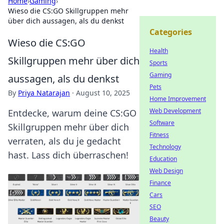
Home
›
Gaming
›
Wieso die CS:GO Skillgruppen mehr
über dich aussagen, als du denkst
Categories
Wieso die CS:GO
Health
Skillgruppen mehr über dich
Sports
Gaming
aussagen, als du denkst
Pets
By
Priya Natarajan
·
August 10, 2025
Home Improvement
Web Development
Entdecke, warum deine CS:GO
Software
Skillgruppen mehr über dich
Fitness
verraten, als du je gedacht
Technology
hast. Lass dich überraschen!
Education
Web Design
Finance
Cars
SEO
Beauty