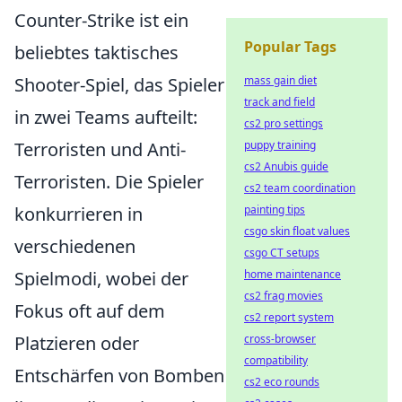
Counter-Strike ist ein
Popular Tags
beliebtes taktisches
Shooter-Spiel, das Spieler
mass gain diet
track and field
in zwei Teams aufteilt:
cs2 pro settings
Terroristen und Anti-
puppy training
cs2 Anubis guide
Terroristen. Die Spieler
cs2 team coordination
konkurrieren in
painting tips
csgo skin float values
verschiedenen
csgo CT setups
Spielmodi, wobei der
home maintenance
cs2 frag movies
Fokus oft auf dem
cs2 report system
Platzieren oder
cross-browser
compatibility
Entschärfen von Bomben
cs2 eco rounds