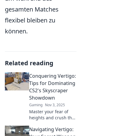
gesamten Matches
flexibel bleiben zu
können.
Related reading
Conquering Vertigo:
Tips for Dominating
CS2's Skyscraper
Showdown
Gaming
Nov 3, 2025
Master your fear of
heights and crush the
competition! Discover
Navigating Vertigo:
essential tips to
dominate CS2's