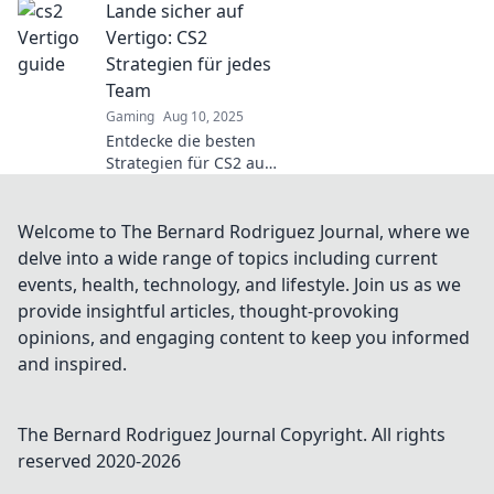
Lande sicher auf
und lerne, deine
Gegner mit Köpfchen
Vertigo: CS2
auszutricksen!
Strategien für jedes
Team
Gaming
Aug 10, 2025
Entdecke die besten
Strategien für CS2 auf
Vertigo! Meistere das
Spiel und bring dein
Team zum Sieg. Tipps,
Welcome to The Bernard Rodriguez Journal, where we
Tricks und mehr
delve into a wide range of topics including current
warten auf dich!
events, health, technology, and lifestyle. Join us as we
provide insightful articles, thought-provoking
opinions, and engaging content to keep you informed
and inspired.
The Bernard Rodriguez Journal
Copyright. All rights
reserved 2020-
2026