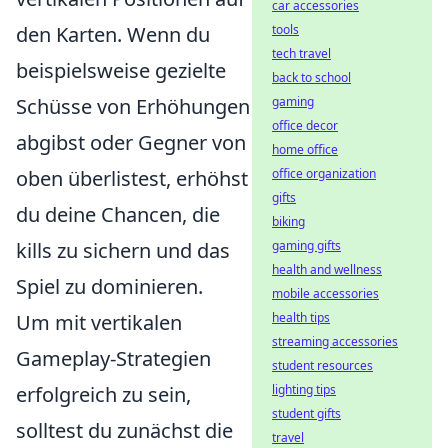
car accessories
den Karten. Wenn du
tools
tech travel
beispielsweise gezielte
back to school
Schüsse von Erhöhungen
gaming
office decor
abgibst oder Gegner von
home office
oben überlistest, erhöhst
office organization
gifts
du deine Chancen, die
biking
kills zu sichern und das
gaming gifts
health and wellness
Spiel zu dominieren.
mobile accessories
Um mit vertikalen
health tips
streaming accessories
Gameplay-Strategien
student resources
erfolgreich zu sein,
lighting tips
student gifts
solltest du zunächst die
travel