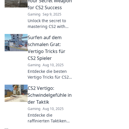
Your Secret Weapon
Skyscraper Showdown
for CS2 Success
and elevate your
Gaming
Sep 9, 2025
gameplay.
Unlock the secret to
mastering CS2 with
our ultimate guide on
Surfen auf dem
navigating vertigo!
Achieve success and
schmalen Grat:
dominate the game
Vertigo Tricks für
today!
CS2 Spieler
Gaming
Aug 10, 2025
Entdecke die besten
Vertigo Tricks für CS2
Spieler und meistere
CS2 Vertigo:
das Surfen auf dem
schmalen Grat. Werde
Schwindelgefühle in
zum Pro und
der Taktik
dominiere das Spiel!
Gaming
Aug 10, 2025
Entdecke die
raffinierten Taktiken
auf CS2s Vertigo-Karte