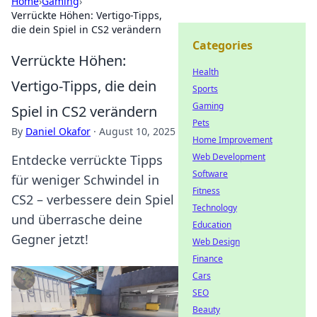
Home
›
Gaming
›
Verrückte Höhen: Vertigo-Tipps,
die dein Spiel in CS2 verändern
Categories
Verrückte Höhen:
Health
Vertigo-Tipps, die dein
Sports
Gaming
Spiel in CS2 verändern
Pets
By
Daniel Okafor
·
August 10, 2025
Home Improvement
Web Development
Entdecke verrückte Tipps
Software
für weniger Schwindel in
Fitness
CS2 – verbessere dein Spiel
Technology
und überrasche deine
Education
Gegner jetzt!
Web Design
Finance
Cars
SEO
Beauty