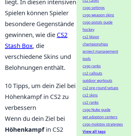
liegt. In diesen intensiven
cs2 cases
csgo settings
Spielen können Spieler
csgo weapon skins
besondere Gegenstände
csgo pistols guide
hockey
gewinnen, wie die
CS2
cs2 Major
Stash Box
, die
championships
project management
verschiedene Skins und
tools
Belohnungen enthält.
csgo ranks
cs2 callouts
outdoor workouts
10 Tipps, um dein Ziel bei
cs2 pre-round setups
Höhenkampf in CS2 zu
cs2 skins
cs2 ranks
verbessern
csgo Nuke guide
Wenn du dein Ziel bei
pet adoption centers
csgo molotov strategies
Höhenkampf
in CS2
View all tags