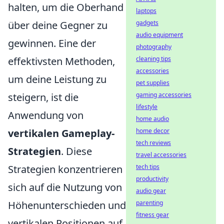
halten, um die Oberhand
laptops
über deine Gegner zu
gadgets
audio equipment
gewinnen. Eine der
photography
effektivsten Methoden,
cleaning tips
accessories
um deine Leistung zu
pet supplies
steigern, ist die
gaming accessories
lifestyle
Anwendung von
home audio
vertikalen Gameplay-
home decor
tech reviews
Strategien
. Diese
travel accessories
Strategien konzentrieren
tech tips
productivity
sich auf die Nutzung von
audio gear
Höhenunterschieden und
parenting
fitness gear
vertikalen Positionen auf