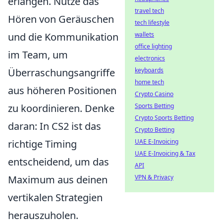
erlangen. Nutze das
travel tech
Hören von Geräuschen
tech lifestyle
und die Kommunikation
wallets
office lighting
im Team, um
electronics
Überraschungsangriffe
keyboards
home tech
aus höheren Positionen
Crypto Casino
zu koordinieren. Denke
Sports Betting
Crypto Sports Betting
daran: In CS2 ist das
Crypto Betting
richtige Timing
UAE E-Invoicing
UAE E-Invoicing & Tax
entscheidend, um das
API
Maximum aus deinen
VPN & Privacy
vertikalen Strategien
herauszuholen.