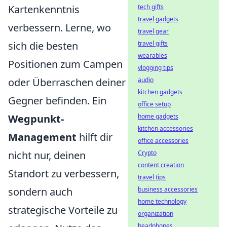
Kartenkenntnis
tech gifts
travel gadgets
verbessern. Lerne, wo
travel gear
sich die besten
travel gifts
wearables
Positionen zum Campen
vlogging tips
oder Überraschen deiner
audio
kitchen gadgets
Gegner befinden. Ein
office setup
Wegpunkt-
home gadgets
kitchen accessories
Management
hilft dir
office accessories
nicht nur, deinen
Crypto
content creation
Standort zu verbessern,
travel tips
sondern auch
business accessories
home technology
strategische Vorteile zu
organization
headphones