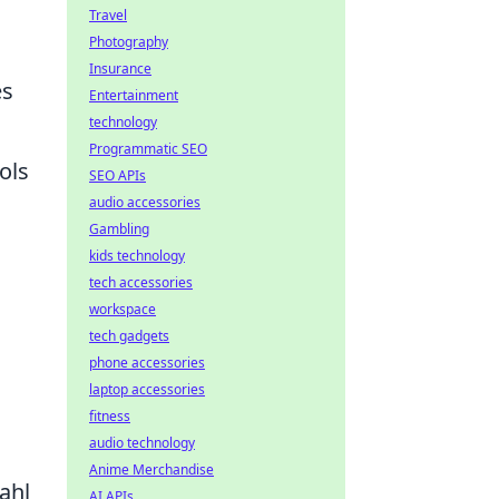
Travel
Photography
Insurance
es
Entertainment
technology
Programmatic SEO
ols
SEO APIs
audio accessories
Gambling
kids technology
tech accessories
workspace
tech gadgets
phone accessories
laptop accessories
fitness
audio technology
Anime Merchandise
ahl
AI APIs