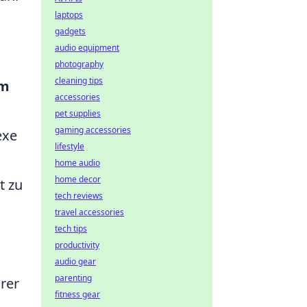
laptops
gadgets
audio equipment
photography
cleaning tips
im
accessories
pet supplies
gaming accessories
exe
lifestyle
home audio
home decor
t zu
tech reviews
travel accessories
tech tips
productivity
audio gear
parenting
rer
fitness gear