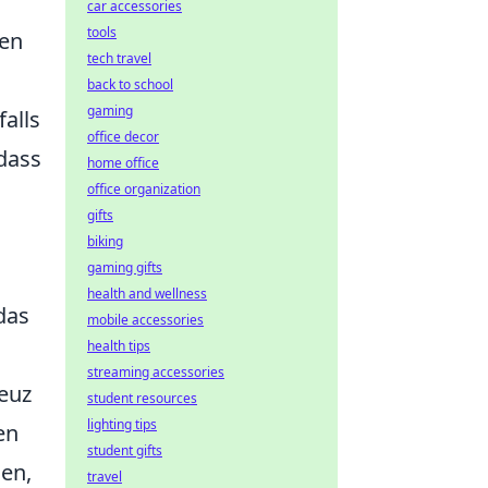
car accessories
tools
gen
tech travel
back to school
gaming
alls
office decor
 dass
home office
office organization
gifts
biking
gaming gifts
health and wellness
das
mobile accessories
health tips
streaming accessories
reuz
student resources
lighting tips
en
student gifts
len,
travel