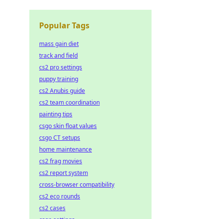
Popular Tags
mass gain diet
track and field
cs2 pro settings
puppy training
cs2 Anubis guide
cs2 team coordination
painting tips
csgo skin float values
csgo CT setups
home maintenance
cs2 frag movies
cs2 report system
cross-browser compatibility
cs2 eco rounds
cs2 cases