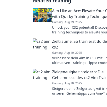
Related reading
Aim Like an Ace: Elevate Your C
with Quirky Training Techniqu
Gaming
Aug 29, 2025
Unlock your CS2 potential! Discove
training techniques to elevate yo
dominate the game like a pro.
Zielträume: So trainierst du de
cs2
Gaming
Aug 10, 2025
Verbessere dein Aim in CS2 mit u
ultimativen Trainings-Tipps! Entd
geheime Strategien für mehr Präz
Zielgenauigkeit steigern: Die
Sieg!
Geheimnisse des cs2 Aim Trai
Gaming
Aug 10, 2025
Steigere deine Zielgenauigkeit in
unseren Geheimtipps zum Aim-Tra
Entdecke die besten Strategien f
Erfolg im Spiel!