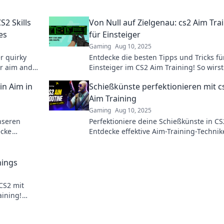
S2 Skills
Von Null auf Zielgenau: cs2 Aim Tra
es
für Einsteiger
Gaming
Aug 10, 2025
r quirky
Entdecke die besten Tipps und Tricks fü
ur aim and
Einsteiger im CS2 Aim Training! So wirs
von Null zur Zielgenauigkeit in Rekordze
in Aim in
Schießkünste perfektionieren mit c
Aim Training
Gaming
Aug 10, 2025
nseren
Perfektioniere deine Schießkünste in CS
ecke
Entdecke effektive Aim-Training-Technik
ision und
höhere Kills und deinen Weg zum Sieg.
nings
 CS2 mit
ining!
ür mehr