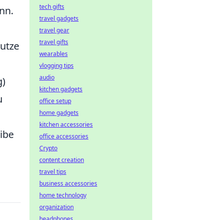
tech gifts
nn.
travel gadgets
travel gear
travel gifts
Nutze
wearables
vlogging tips
audio
g)
kitchen gadgets
u
office setup
home gadgets
kitchen accessories
eibe
office accessories
Crypto
content creation
travel tips
business accessories
home technology
organization
headphones