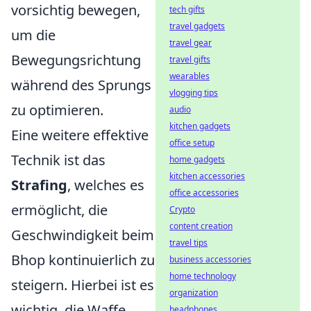
vorsichtig bewegen,
tech gifts
travel gadgets
um die
travel gear
Bewegungsrichtung
travel gifts
wearables
während des Sprungs
vlogging tips
zu optimieren.
audio
kitchen gadgets
Eine weitere effektive
office setup
Technik ist das
home gadgets
kitchen accessories
Strafing
, welches es
office accessories
ermöglicht, die
Crypto
content creation
Geschwindigkeit beim
travel tips
Bhop kontinuierlich zu
business accessories
home technology
steigern. Hierbei ist es
organization
wichtig, die Waffe
headphones