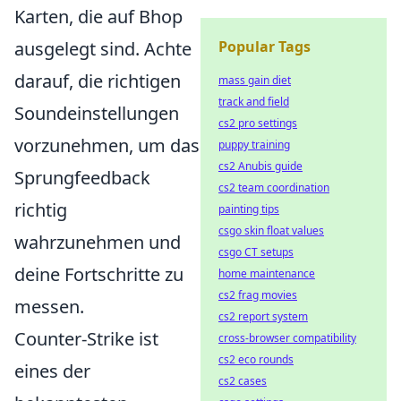
Karten, die auf Bhop
ausgelegt sind. Achte
Popular Tags
darauf, die richtigen
mass gain diet
track and field
Soundeinstellungen
cs2 pro settings
vorzunehmen, um das
puppy training
cs2 Anubis guide
Sprungfeedback
cs2 team coordination
richtig
painting tips
csgo skin float values
wahrzunehmen und
csgo CT setups
deine Fortschritte zu
home maintenance
cs2 frag movies
messen.
cs2 report system
Counter-Strike ist
cross-browser compatibility
cs2 eco rounds
eines der
cs2 cases