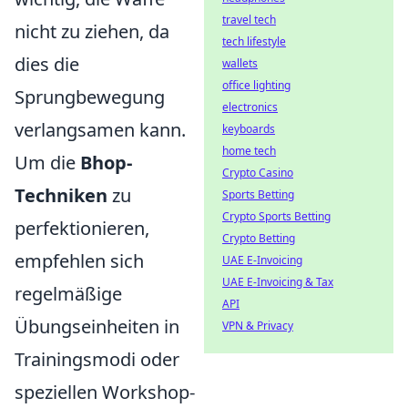
travel tech
nicht zu ziehen, da
tech lifestyle
dies die
wallets
office lighting
Sprungbewegung
electronics
verlangsamen kann.
keyboards
home tech
Um die
Bhop-
Crypto Casino
Techniken
zu
Sports Betting
Crypto Sports Betting
perfektionieren,
Crypto Betting
empfehlen sich
UAE E-Invoicing
UAE E-Invoicing & Tax
regelmäßige
API
Übungseinheiten in
VPN & Privacy
Trainingsmodi oder
speziellen Workshop-