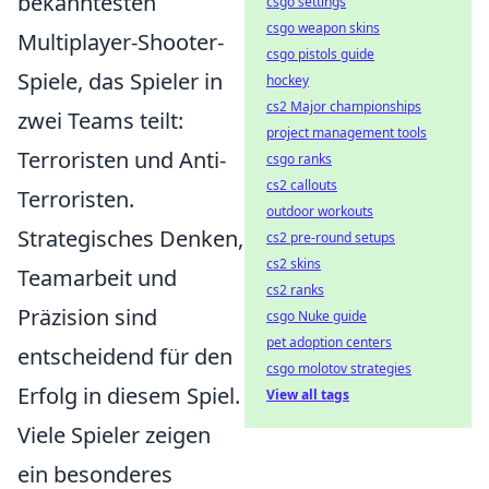
bekanntesten
csgo settings
csgo weapon skins
Multiplayer-Shooter-
csgo pistols guide
Spiele, das Spieler in
hockey
cs2 Major championships
zwei Teams teilt:
project management tools
Terroristen und Anti-
csgo ranks
cs2 callouts
Terroristen.
outdoor workouts
Strategisches Denken,
cs2 pre-round setups
cs2 skins
Teamarbeit und
cs2 ranks
Präzision sind
csgo Nuke guide
pet adoption centers
entscheidend für den
csgo molotov strategies
Erfolg in diesem Spiel.
View all tags
Viele Spieler zeigen
ein besonderes