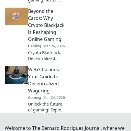
cheaper, and
Beyond the
beyond Bitcoin.
Discover the
Cards: Why
future of crypto
Crypto Blackjack
gambling. Play
is Reshaping
smarter.
Online Gaming
Gaming
Mar 24, 2026
Crypto Blackjack:
Decentralized
gaming's future.
Web3 Casinos:
Discover why it's
revolutionizing
Your Guide to
online casinos.
Decentralized
Click to learn
Wagering
more!
Gaming
Mar 24, 2026
Unlock the future
of gaming! Explore
Web3 casinos,
from crypto
betting to NFTs.
Welcome to The Bernard Rodriguez Journal, where we