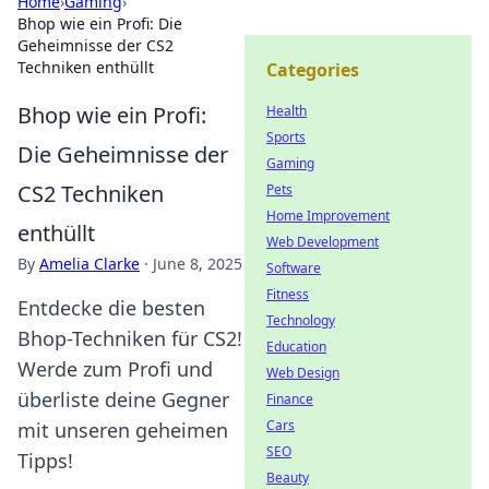
Home
›
Gaming
›
Bhop wie ein Profi: Die
Geheimnisse der CS2
Techniken enthüllt
Categories
Bhop wie ein Profi:
Health
Sports
Die Geheimnisse der
Gaming
CS2 Techniken
Pets
Home Improvement
enthüllt
Web Development
By
Amelia Clarke
·
June 8, 2025
Software
Fitness
Entdecke die besten
Technology
Bhop-Techniken für CS2!
Education
Werde zum Profi und
Web Design
überliste deine Gegner
Finance
Cars
mit unseren geheimen
SEO
Tipps!
Beauty