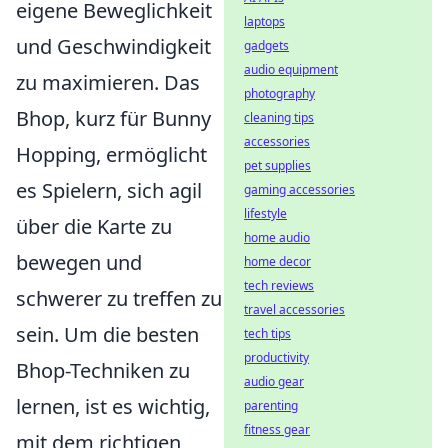
eigene Beweglichkeit
laptops
und Geschwindigkeit
gadgets
audio equipment
zu maximieren. Das
photography
Bhop, kurz für Bunny
cleaning tips
accessories
Hopping, ermöglicht
pet supplies
es Spielern, sich agil
gaming accessories
lifestyle
über die Karte zu
home audio
bewegen und
home decor
tech reviews
schwerer zu treffen zu
travel accessories
sein. Um die besten
tech tips
productivity
Bhop-Techniken zu
audio gear
lernen, ist es wichtig,
parenting
fitness gear
mit dem richtigen