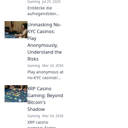
Gaming
Jul 25, 2025
Entdecke die
aufregendsten
Bhop-Techniken
Unmasking No-
für CS2! Verblüffe
deine Gegner und
KYC Casinos:
steigere dein Spiel
Play
mit unseren
Anonymously,
ungewöhnlichen
Understand the
Tipps!
Risks
Gaming
Mar 24, 2026
Play anonymous at
no-KYC casinos!
Discover how, but
XRP Casino
understand the
risks. Click to
Gaming: Beyond
unmask the
Bitcoin's
secrets.
Shadow
Gaming
Mar 24, 2026
XRP casino
gaming: faster,