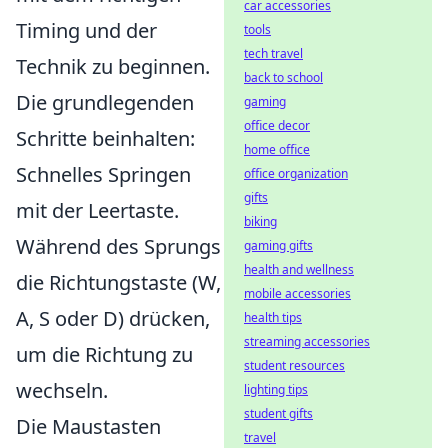
car accessories
Timing und der
tools
tech travel
Technik zu beginnen.
back to school
Die grundlegenden
gaming
office decor
Schritte beinhalten:
home office
Schnelles Springen
office organization
gifts
mit der Leertaste.
biking
Während des Sprungs
gaming gifts
health and wellness
die Richtungstaste (W,
mobile accessories
A, S oder D) drücken,
health tips
streaming accessories
um die Richtung zu
student resources
wechseln.
lighting tips
student gifts
Die Maustasten
travel