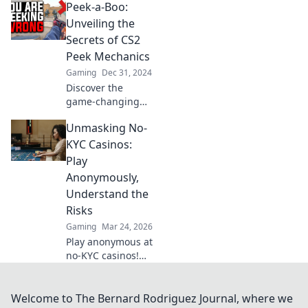
Peek-a-Boo:
mechanics that
can transform
Unveiling the
your gameplay.
Secrets of CS2
Unveil tactics that
Peek Mechanics
will leave your
Gaming
Dec 31, 2024
opponents in the
Discover the
dust!
game-changing
peek mechanics in
Unmasking No-
CS2! Unlock
hidden strategies
KYC Casinos:
and dominate the
Play
battlefield with
Anonymously,
expert tips and
Understand the
tricks.
Risks
Gaming
Mar 24, 2026
Play anonymous at
no-KYC casinos!
Discover how, but
understand the
risks. Click to
Welcome to The Bernard Rodriguez Journal, where we