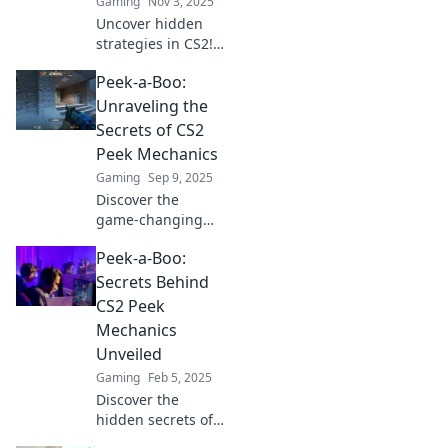
Gaming
Nov 3, 2025
Uncover hidden
strategies in CS2!
Elevate your
Peek-a-Boo:
gameplay and
master sneaky
Unraveling the
moves that will
Secrets of CS2
leave your
Peek Mechanics
opponents in the
Gaming
Sep 9, 2025
dust.
Discover the
game-changing
peek mechanics in
Peek-a-Boo:
CS2! Uncover pro
tips and tricks to
Secrets Behind
skyrocket your
CS2 Peek
gameplay and
Mechanics
dominate the
Unveiled
competition.
Gaming
Feb 5, 2025
Discover the
hidden secrets of
CS2 peek