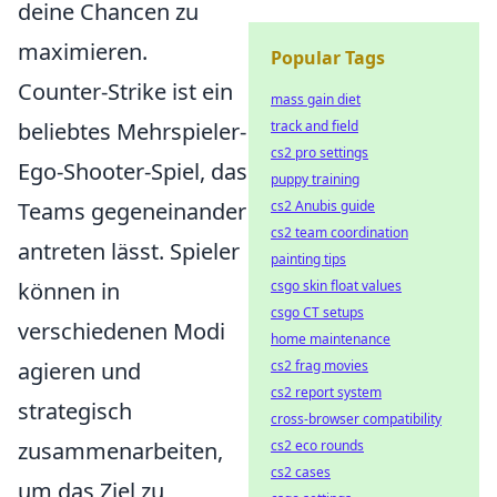
deine Chancen zu
maximieren.
Popular Tags
Counter-Strike ist ein
mass gain diet
beliebtes Mehrspieler-
track and field
cs2 pro settings
Ego-Shooter-Spiel, das
puppy training
Teams gegeneinander
cs2 Anubis guide
cs2 team coordination
antreten lässt. Spieler
painting tips
können in
csgo skin float values
csgo CT setups
verschiedenen Modi
home maintenance
agieren und
cs2 frag movies
cs2 report system
strategisch
cross-browser compatibility
zusammenarbeiten,
cs2 eco rounds
cs2 cases
um das Ziel zu