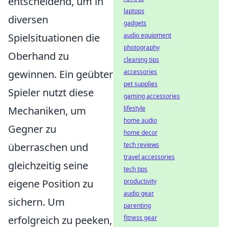
entscheidend, um in
laptops
diversen
gadgets
Spielsituationen die
audio equipment
photography
Oberhand zu
cleaning tips
gewinnen. Ein geübter
accessories
pet supplies
Spieler nutzt diese
gaming accessories
Mechaniken, um
lifestyle
home audio
Gegner zu
home decor
überraschen und
tech reviews
travel accessories
gleichzeitig seine
tech tips
eigene Position zu
productivity
audio gear
sichern. Um
parenting
erfolgreich zu peeken,
fitness gear