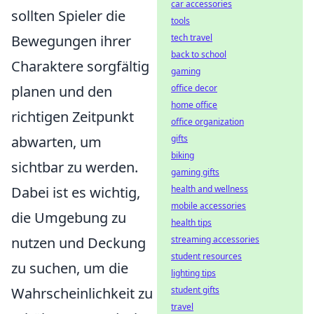
car accessories
sollten Spieler die
tools
Bewegungen ihrer
tech travel
back to school
Charaktere sorgfältig
gaming
planen und den
office decor
home office
richtigen Zeitpunkt
office organization
abwarten, um
gifts
biking
sichtbar zu werden.
gaming gifts
Dabei ist es wichtig,
health and wellness
mobile accessories
die Umgebung zu
health tips
nutzen und Deckung
streaming accessories
student resources
zu suchen, um die
lighting tips
Wahrscheinlichkeit zu
student gifts
travel