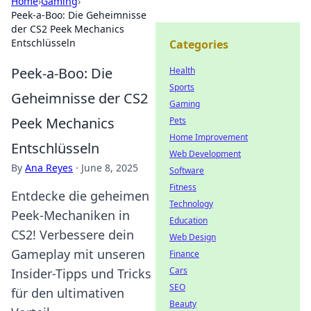
Home
›
Gaming
›
Peek-a-Boo: Die Geheimnisse
der CS2 Peek Mechanics
Entschlüsseln
Categories
Peek-a-Boo: Die
Health
Sports
Geheimnisse der CS2
Gaming
Peek Mechanics
Pets
Home Improvement
Entschlüsseln
Web Development
By
Ana Reyes
·
June 8, 2025
Software
Fitness
Entdecke die geheimen
Technology
Peek-Mechaniken in
Education
CS2! Verbessere dein
Web Design
Gameplay mit unseren
Finance
Cars
Insider-Tipps und Tricks
SEO
für den ultimativen
Beauty