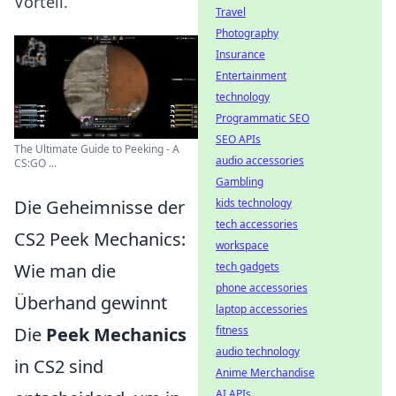
Vorteil.
Travel
Photography
Insurance
Entertainment
technology
Programmatic SEO
SEO APIs
The Ultimate Guide to Peeking - A
audio accessories
CS:GO ...
Gambling
Die Geheimnisse der
kids technology
tech accessories
CS2 Peek Mechanics:
workspace
Wie man die
tech gadgets
phone accessories
Überhand gewinnt
laptop accessories
Die
Peek Mechanics
fitness
audio technology
in CS2 sind
Anime Merchandise
AI APIs