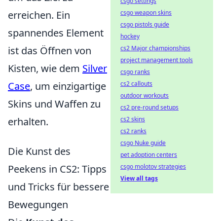
csgo settings
erreichen. Ein
csgo weapon skins
csgo pistols guide
spannendes Element
hockey
ist das Öffnen von
cs2 Major championships
project management tools
Kisten, wie dem
Silver
csgo ranks
Case
, um einzigartige
cs2 callouts
outdoor workouts
Skins und Waffen zu
cs2 pre-round setups
erhalten.
cs2 skins
cs2 ranks
csgo Nuke guide
Die Kunst des
pet adoption centers
Peekens in CS2: Tipps
csgo molotov strategies
View all tags
und Tricks für bessere
Bewegungen