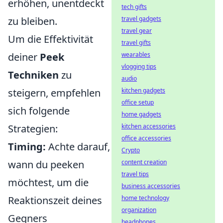
erhöhen, unentdeckt
tech gifts
zu bleiben.
travel gadgets
travel gear
Um die Effektivität
travel gifts
deiner
Peek
wearables
vlogging tips
Techniken
zu
audio
steigern, empfehlen
kitchen gadgets
office setup
sich folgende
home gadgets
Strategien:
kitchen accessories
office accessories
Timing:
Achte darauf,
Crypto
wann du peeken
content creation
travel tips
möchtest, um die
business accessories
Reaktionszeit deines
home technology
organization
Gegners
headphones