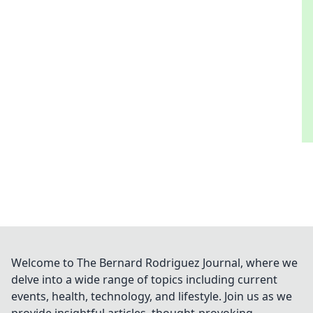
Welcome to The Bernard Rodriguez Journal, where we
delve into a wide range of topics including current
events, health, technology, and lifestyle. Join us as we