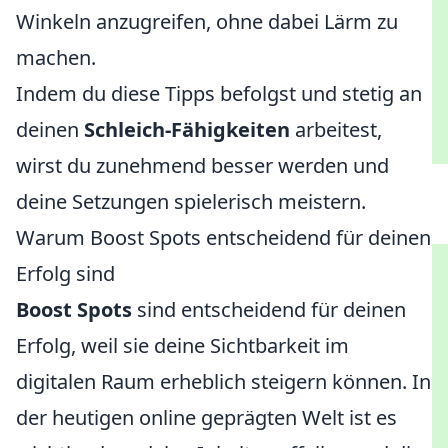
Winkeln anzugreifen, ohne dabei Lärm zu
machen.
Indem du diese Tipps befolgst und stetig an
deinen
Schleich-Fähigkeiten
arbeitest,
wirst du zunehmend besser werden und
deine Setzungen spielerisch meistern.
Warum Boost Spots entscheidend für deinen
Erfolg sind
Boost Spots
sind entscheidend für deinen
Erfolg, weil sie deine Sichtbarkeit im
digitalen Raum erheblich steigern können. In
der heutigen online geprägten Welt ist es