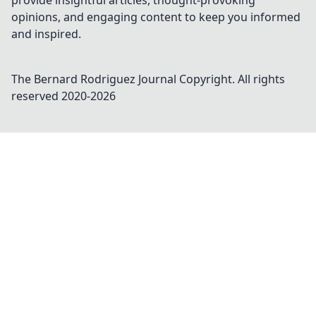
provide insightful articles, thought-provoking
opinions, and engaging content to keep you informed
and inspired.
The Bernard Rodriguez Journal
Copyright. All rights
reserved 2020-
2026