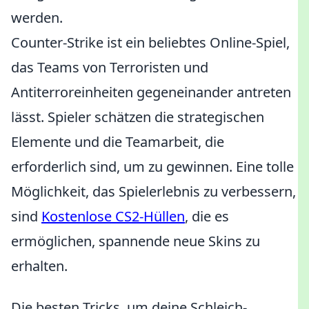
werden.
Counter-Strike ist ein beliebtes Online-Spiel,
das Teams von Terroristen und
Antiterroreinheiten gegeneinander antreten
lässt. Spieler schätzen die strategischen
Elemente und die Teamarbeit, die
erforderlich sind, um zu gewinnen. Eine tolle
Möglichkeit, das Spielerlebnis zu verbessern,
sind
Kostenlose CS2-Hüllen
, die es
ermöglichen, spannende neue Skins zu
erhalten.
Die besten Tricks, um deine Schleich-