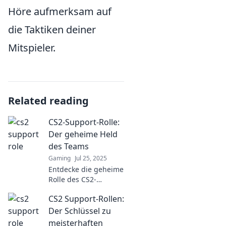
Höre aufmerksam auf
die Taktiken deiner
Mitspieler.
Related reading
CS2-Support-Rolle:
Der geheime Held
des Teams
Gaming
Jul 25, 2025
Entdecke die geheime
Rolle des CS2-
Supports und wie er
CS2 Support-Rollen:
das Team zum Sieg
führt. Lass dir diese
Der Schlüssel zu
Insights nicht
meisterhaften