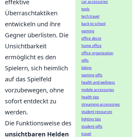
effektive
car accessories
tools
Überraschtaktiken
tech travel
entwickeln und ihre
back to school
gaming
Gegner überlisten. Die
office decor
Unsichtbarkeit
home office
office organization
ermöglicht es den
gifts
Spielern, sich heimlich
biking
gaming gifts
auf das Spielfeld
health and wellness
vorzubewegen, ohne
mobile accessories
health tips
sofort entdeckt zu
streaming accessories
werden.
student resources
lighting tips
Die Funktionsweise des
student gifts
unsichtbaren Helden
travel