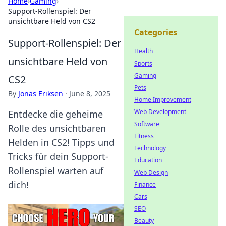
Home
›
Gaming
›
Support-Rollenspiel: Der
unsichtbare Held von CS2
Categories
Support-Rollenspiel: Der
Health
unsichtbare Held von
Sports
Gaming
CS2
Pets
By
Jonas Eriksen
·
June 8, 2025
Home Improvement
Web Development
Entdecke die geheime
Software
Rolle des unsichtbaren
Fitness
Helden in CS2! Tipps und
Technology
Tricks für dein Support-
Education
Rollenspiel warten auf
Web Design
dich!
Finance
Cars
SEO
Beauty