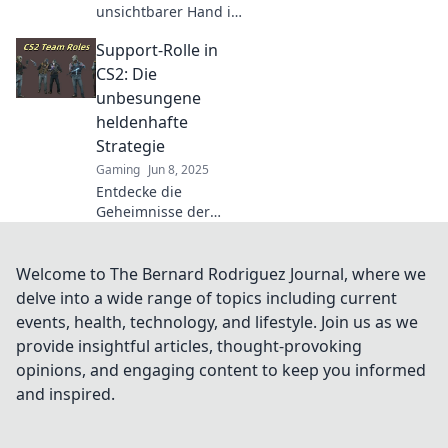
unsichtbarer Hand in
CS2 entscheidende
Support-Rolle in
Vorteile erzielst und
dein Spiel auf das
CS2: Die
nächste Level hebst!
unbesungene
heldenhafte
Strategie
Gaming
Jun 8, 2025
Entdecke die
Geheimnisse der
Support-Rolle in CS2
und wie sie das
Spielgeschehen
Welcome to The Bernard Rodriguez Journal, where we
revolutioniert! Werde
delve into a wide range of topics including current
zum unsichtbaren
events, health, technology, and lifestyle. Join us as we
Helden!
provide insightful articles, thought-provoking
opinions, and engaging content to keep you informed
and inspired.