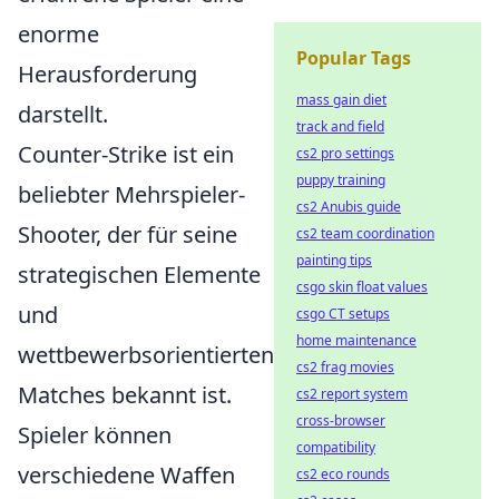
enorme
Popular Tags
Herausforderung
mass gain diet
darstellt.
track and field
Counter-Strike ist ein
cs2 pro settings
puppy training
beliebter Mehrspieler-
cs2 Anubis guide
Shooter, der für seine
cs2 team coordination
painting tips
strategischen Elemente
csgo skin float values
und
csgo CT setups
home maintenance
wettbewerbsorientierten
cs2 frag movies
Matches bekannt ist.
cs2 report system
cross-browser
Spieler können
compatibility
verschiedene Waffen
cs2 eco rounds