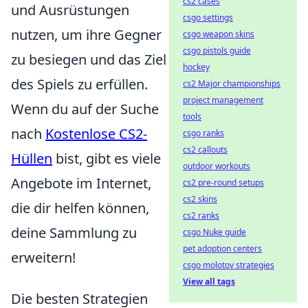
cs2 cases
und Ausrüstungen
csgo settings
nutzen, um ihre Gegner
csgo weapon skins
csgo pistols guide
zu besiegen und das Ziel
hockey
des Spiels zu erfüllen.
cs2 Major championships
project management
Wenn du auf der Suche
tools
nach
Kostenlose CS2-
csgo ranks
cs2 callouts
Hüllen
bist, gibt es viele
outdoor workouts
Angebote im Internet,
cs2 pre-round setups
cs2 skins
die dir helfen können,
cs2 ranks
deine Sammlung zu
csgo Nuke guide
pet adoption centers
erweitern!
csgo molotov strategies
View all tags
Die besten Strategien