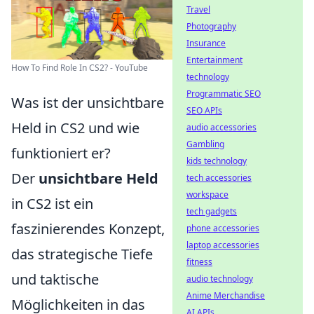
Travel
Photography
Insurance
Entertainment
How To Find Role In CS2? - YouTube
technology
Programmatic SEO
Was ist der unsichtbare
SEO APIs
Held in CS2 und wie
audio accessories
Gambling
funktioniert er?
kids technology
Der
unsichtbare Held
tech accessories
workspace
in CS2 ist ein
tech gadgets
faszinierendes Konzept,
phone accessories
laptop accessories
das strategische Tiefe
fitness
und taktische
audio technology
Anime Merchandise
Möglichkeiten in das
AI APIs