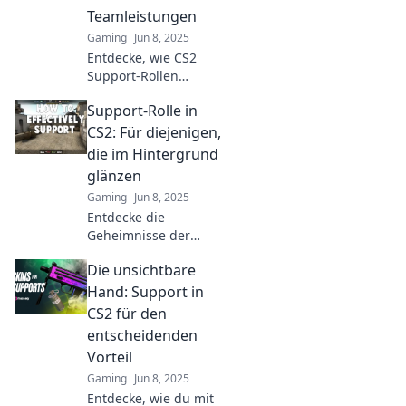
entgehen!
Teamleistungen
Gaming
Jun 8, 2025
Entdecke, wie CS2
Support-Rollen
deinem Team zu
Support-Rolle in
Höchstleistungen
verhelfen! Lerne die
CS2: Für diejenigen,
Geheimnisse
die im Hintergrund
erfolgreicher
glänzen
Zusammenarbeit
Gaming
Jun 8, 2025
kennen.
Entdecke die
Geheimnisse der
Support-Rolle in CS2
Die unsichtbare
und lerne, wie du im
Hintergrund glänzen
Hand: Support in
kannst! Werde zum
CS2 für den
Spielmacher deines
entscheidenden
Teams!
Vorteil
Gaming
Jun 8, 2025
Entdecke, wie du mit