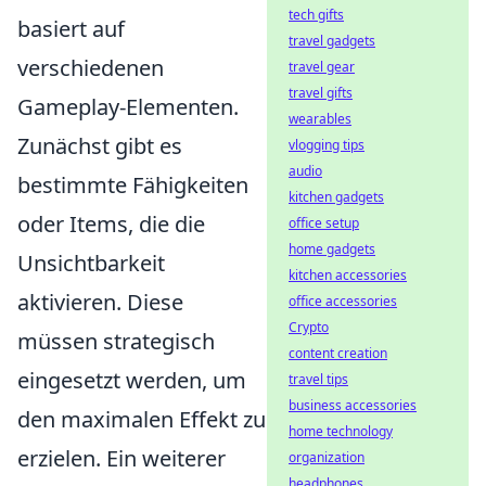
tech gifts
basiert auf
travel gadgets
verschiedenen
travel gear
travel gifts
Gameplay-Elementen.
wearables
Zunächst gibt es
vlogging tips
audio
bestimmte Fähigkeiten
kitchen gadgets
oder Items, die die
office setup
home gadgets
Unsichtbarkeit
kitchen accessories
aktivieren. Diese
office accessories
Crypto
müssen strategisch
content creation
eingesetzt werden, um
travel tips
business accessories
den maximalen Effekt zu
home technology
erzielen. Ein weiterer
organization
headphones