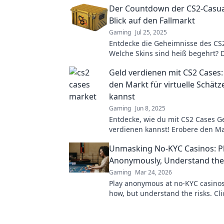
Der Countdown der CS2-Casual
Blick auf den Fallmarkt
Gaming
Jul 25, 2025
Entdecke die Geheimnisse des CS2
Welche Skins sind heiß begehrt? 
Countdown der CS2-Casuals beginn
Geld verdienen mit CS2 Cases:
den Markt für virtuelle Schät
kannst
Gaming
Jun 8, 2025
Entdecke, wie du mit CS2 Cases G
verdienen kannst! Erobere den Ma
virtuelle Schätze und maximiere 
Unmasking No-KYC Casinos: P
Gewinne!
Anonymously, Understand the
Gaming
Mar 24, 2026
Play anonymous at no-KYC casinos
how, but understand the risks. Cli
unmask the secrets.