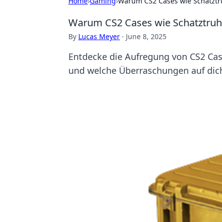
Home
›
Gaming
›
Warum CS2 Cases wie Schatztr
Warum CS2 Cases wie Schatztruh
By
Lucas Meyer
·
June 8, 2025
Entdecke die Aufregung von CS2 Cas
und welche Überraschungen auf dic