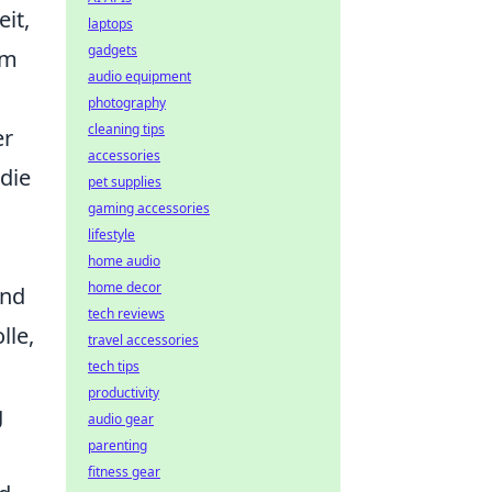
it,
laptops
gadgets
em
audio equipment
photography
cleaning tips
er
accessories
die
pet supplies
gaming accessories
lifestyle
home audio
home decor
und
tech reviews
lle,
travel accessories
tech tips
productivity
g
audio gear
parenting
fitness gear