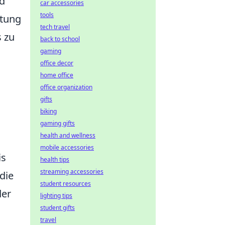
nd
car accessories
tools
stung
tech travel
s zu
back to school
gaming
office decor
home office
office organization
gifts
biking
gaming gifts
health and wellness
mobile accessories
is
health tips
streaming accessories
die
student resources
der
lighting tips
student gifts
travel