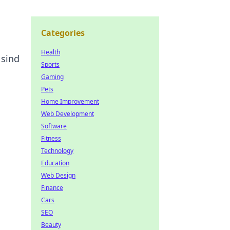
Categories
Health
 sind
Sports
Gaming
Pets
Home Improvement
Web Development
Software
Fitness
Technology
Education
Web Design
Finance
Cars
SEO
Beauty