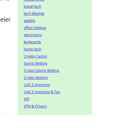
travel tech
tech lifestyle
eler
wallets
office lighting
electronics
keyboards
home tech
Crypto Casino
Sports Betting
Crypto Sports Betting
Crypto Betting
UAE E-Invoicing
UAE E-Invoicing & Tax
API
VPN & Privacy