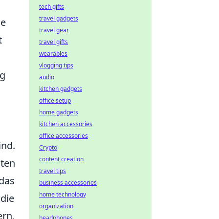
tech gifts
travel gadgets
e
travel gear
t
travel gifts
wearables
vlogging tips
ng
audio
kitchen gadgets
office setup
home gadgets
kitchen accessories
office accessories
ind.
Crypto
content creation
sten
travel tips
 das
business accessories
home technology
 die
organization
ern,
headphones