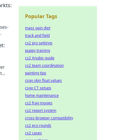
rkts:
Popular Tags
ses-
mass gain diet
track and field
nst.
cs2 pro settings
t:
puppy training
cs2 Anubis guide
cs2 team coordination
ver
t
painting tips
ve in
csgo skin float values
csgo CT setups
home maintenance
cs2 frag movies
cs2 report system
cross-browser compatibility
cs2 eco rounds
cs2 cases