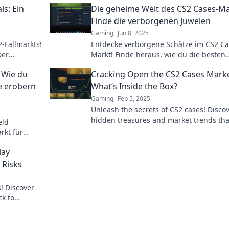
s: Ein
Die geheime Welt des CS2 Cases-Ma
Finde die verborgenen Juwelen
Gaming
Jun 8, 2025
-Fallmarkts!
Entdecke verborgene Schätze im CS2 Ca
Der
Markt! Finde heraus, wie du die besten
t jetzt!
Juwelen für dein Inventar erbeuten kan
 Wie du
Cracking Open the CS2 Cases Marke
ze erobern
What’s Inside the Box?
Gaming
Feb 5, 2025
Unleash the secrets of CS2 cases! Disco
hidden treasures and market trends tha
eld
could boost your gaming experience. Di
rkt für
now!
deine
lay
 Risks
! Discover
ck to