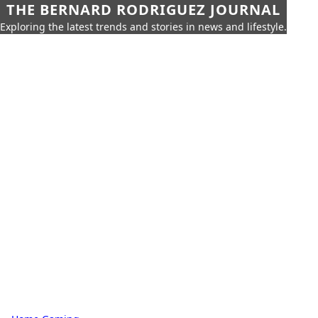
THE BERNARD RODRIGUEZ JOURNAL
Exploring the latest trends and stories in news and lifestyle.