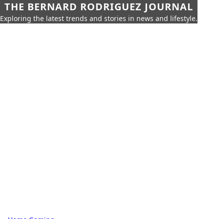
THE BERNARD RODRIGUEZ JOURNAL
Exploring the latest trends and stories in news and lifestyle.